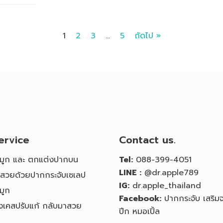
1
2
3
…
5
ถัดไป »
ervice
Contact us.
จมูก และ ตกแต่งปากบน
Tel:
088-399-4051
LINE :
@dr.apple789
ุคสวยด้วยปากกระจับเซเลป
IG:
dr.apple_thailand
มูก
Facebook:
ปากกระจับ เสริมจ
างเคสปรับแก้ กลับมาสวย
ปีก หมอเปิ้ล