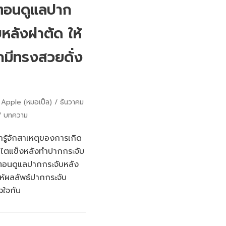
นตอนดูแลปาก
หลังผ่าตัด ให้
กมีทรงสวยดั่ง
Apple (หมอเปิ้ล)
ธันวาคม
บทความ
รู้จักสาเหตุของการเกิด
ง ไตแข็งหลังทำปากกระจับ
นตอนดูแลปากกระจับหลัง
อให้ผลลัพธ์ปากกระจับ
งใจกัน