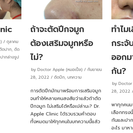
inic
ถ้าจะตัดปีกจมูก
ทำไมเ
ต้องเสริมจมูกหรือ
กระจั
)
ตุลาคม
ตัดปาก
,
ตัด
ไม่?
ออกมา
,
ปากล่างรูป
กัน?
by
Doctor Apple (หมอเปิ้ล)
กันยายน
28, 2022
ตัดปีก
,
บทความ
by
Doctor 
การตัดปีกมักมาพร้อมการเสริมจมูก
28, 2022
จนทำให้หลายคนสงสัยว่าแล้วถ้าตัด
พาทุกคนม
ปีกจมูก ไม่เสริมได้หรือเปล่านะ? Dr.
เลือกทรงน
Apple Clinic ได้รวบรวมคำตอบ
กันและปาก
ทั้งหมดมาให้ทุกคนในบทความนี้แล้ว
อะไร มาห