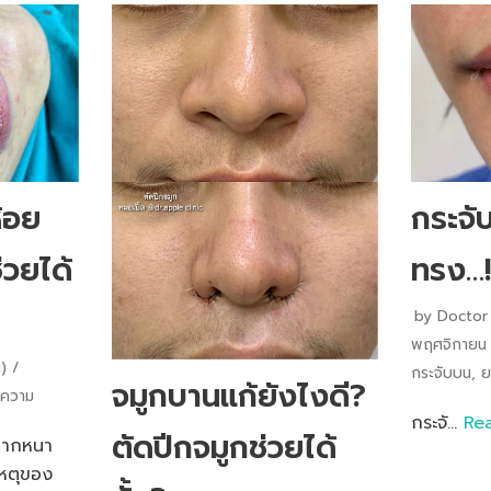
้อย
กระจั
วยได้
ทรง…!
by
Doctor 
พฤศจิกายน
)
กระจับบน
,
ย
จมูกบานแก้ยังไงดี?
ความ
กระจั…
Re
ตัดปีกจมูกช่วยได้
ปากหนา
เหตุของ